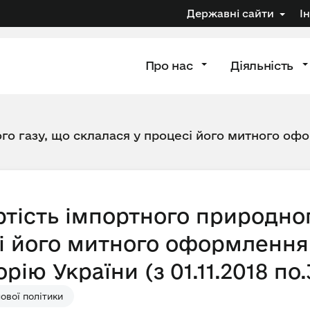
Державні сайти
І
Про нас
Діяльність
го газу, що склалася у процесі його митного офо
тість імпортного природног
і його митного оформлення 
ію України (з 01.11.2018 по.3
ової політики