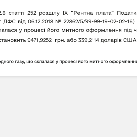
2.8 статті 252 розділу IX “Рентна плата” Пода
ДФС від 06.12.2018 № 22862/5/99-99-19-02-02-16
лалася у процесі його митного оформлення під ч
а становить 9471,9252 грн. або 339,2114 доларів США 
дного газу, що склалася у процесі його митного оформлення