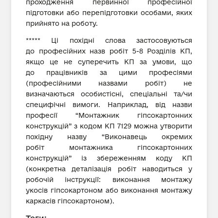
проходження первинної професійної
підготовки або перепідготовки особами, яких
прийнято на роботу.
***** Ці похідні слова застосовуються
до професійних назв робіт 5-8 Розділів КП,
якщо це не суперечить КП за умови, що
до працівників за цими професіями
(професійними назвами робіт) не
визначаються особистісні, спеціальні та/чи
специфічні вимоги. Наприклад, від назви
професії “Монтажник гіпсокартонних
конструкцій” з кодом КП 7129 можна утворити
похідну назву “Виконавець окремих
робіт монтажника гіпсокартонних
конструкцій” із збереженням коду КП
(конкретна деталізація робіт наводиться у
робочій інструкції: виконання монтажу
укосів гіпсокартоном або виконання монтажу
каркасів гіпсокартоном).