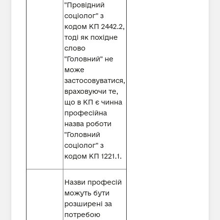
"Провідний
соціолог" з
кодом КП 2442.2,
тоді як похідне
слово
"Головний" не
може
застосовуватися,
враховуючи те,
що в КП є чинна
професійна
назва роботи
"Головний
соціолог" з
кодом КП 1221.1.
Назви професій
можуть бути
розширені за
потребою