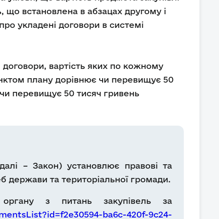
, що встановлена в абзацах другому і
про укладені договори в системі
і договори, вартість яких по кожному
унктом плану дорівнює чи перевищує 50
 чи перевищує 50 тисяч гривень
далі – Закон) установлює правові та
реб держави та територіальної громади.
 органу з питань закупівель за
mentsList?id=f2e30594-ba6c-420f-9c24-