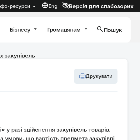
Версія для слабозорих
нфо-ресурси
Eng
Бізнесу
Громадянам
Пошук
х закупівель
Друкувати
лі» у разі здійснення закупівель товарів,
за умови, що вартість предмета закупівлі