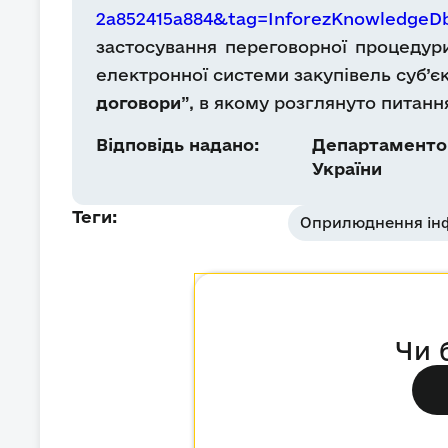
2a852415a884&tag=InforezKnowledge
застосування переговорної процедури
електронної системи закупівель суб’єк
договори
”, в якому розглянуто питан
Відповідь надано:
Департаментом
України
Теги:
Оприлюднення інф
Чи 