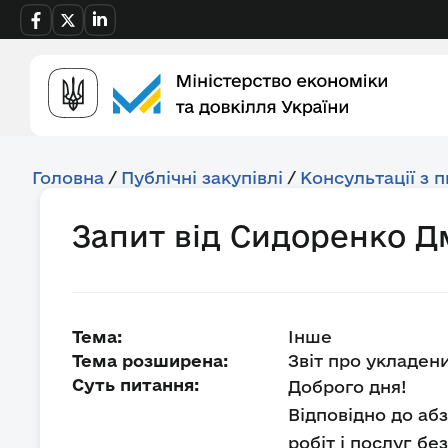
Головна
/
Публічні закупівлі
/
Консультації з 
Запит від Сидоренко 
Тема:
Інше
Тема розширена:
Звіт про укладен
Суть питання:
Доброго дня!
Відповідно до абз.
робіт і послуг бе