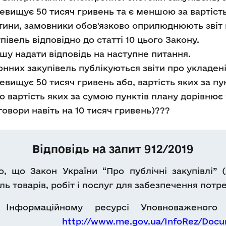
евищує 50 тисяч гривень та є меншою за вартість
стини, замовники обов'язково оприлюднюють звіт 
івель відповідно до статті 10 цього Закону.
шу надати відповідь на наступне питання.
онних закупівель публікуються звіти про укладен
евищує 50 тисяч гривень або, вартість яких за п
бо вартість яких за сумою пунктів плану дорівнює
овори навіть на 10 тисяч гривень)???
Відповідь на запит 912/2019
, що Закон України “Про публічні закупівлі” (
ль товарів, робіт і послуг для забезпечення пот
Інформаційному ресурсі Уповноваженого
ням
http://www.me.gov.ua/InfoRez/Docu