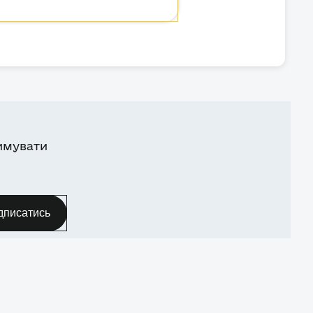
имувати
дписатись