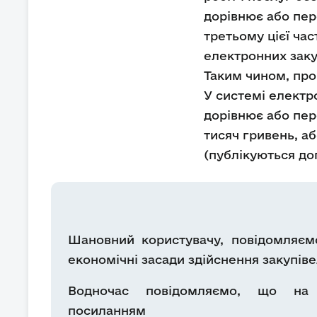
дорівнює або пер
третьому цієї ча
електронних закуп
Таким чином, про
У системі електр
дорівнює або пер
тисяч гривень, а
(публікуються дог
Шановний користувачу, повідомляємо
економічні засади здійснення закупіве
Водночас повідомляємо, що на 
посилан