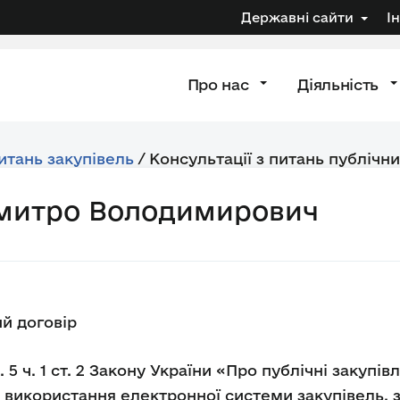
Державні сайти
І
Про нас
Діяльність
питань закупівель
/
Консультації з питань публічни
Дмитро Володимирович
ий договір
 5 ч. 1 ст. 2 Закону України «Про публічні закупів
з використання електронної системи закупівель, 