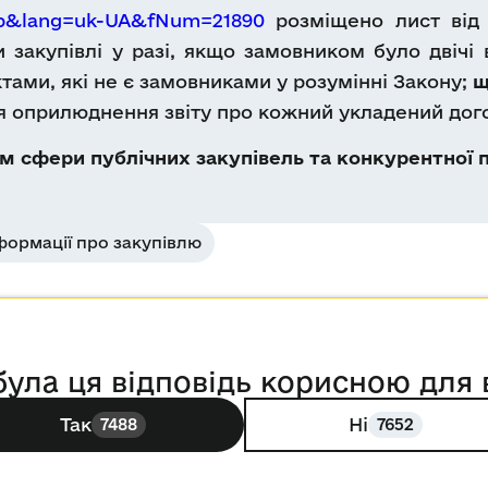
Db&lang=uk-UA&fNum=21890
розміщено лист від 
 закупівлі у разі, якщо замовником було двічі
тами, які не є замовниками у розумінні Закону;
щ
ня оприлюднення звіту про кожний укладений дого
 сфери публічних закупівель та конкурентної п
ормації про закупівлю
була ця відповідь корисною для 
Так
Ні
7488
7652