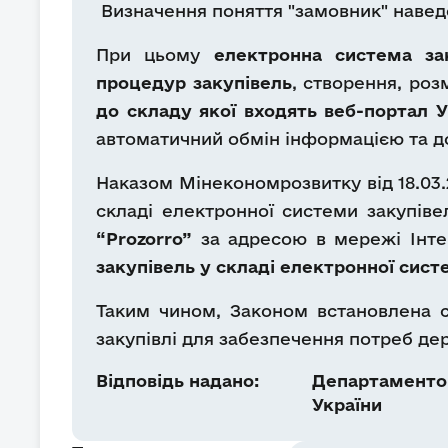
Визначення поняття "замовник" наведен
При цьому
електронна система за
процедур закупівель
, створення, ро
до складу якої входять веб-портал 
автоматичний обмін інформацією та 
Наказом Мінекономрозвитку від 18.03.
складі електронної системи закупіве
“Prozorro”
за адресою в мережі Інт
закупівель у складі електронної сист
Таким чином, Законом встановлена с
закупівлі для забезпечення потреб де
Відповідь надано:
Департаментом
України