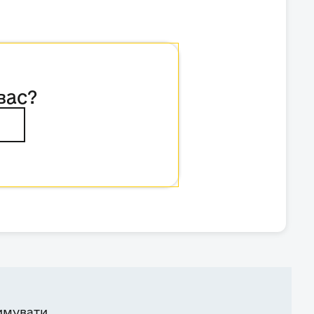
вас?
имувати