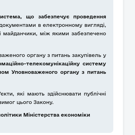
система, що
забезпечує проведення
 документами в електронному вигляді,
ні майданчики, між якими забезпечено
важеного органу з питань закупівель у
маційно-телекомунікаційну систему
лом Уповноваженого органу з питань
кти, які мають здійснювати публічні
вимог цього Закону.
олітики Міністерства економіки