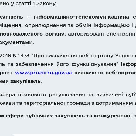
о у статті 1 Закону.
купівель
-
інформаційно-телекомунікаційна 
зміщення, оприлюднення та обмін інформацією і
Уповноваженого органу
, авторизовані електрон
документами.
2016 № 473 "Про визначення веб-порталу Уповно
ль та забезпечення його функціонування"
інфор
ернет
www.prozorro.gov.ua
визначено веб-порта
еми закупівель
.
фера правового регулювання та визначені суб"є
ржави та територіальної громади з дотриманням 
 сфери публічних закупівель та конкурентної п