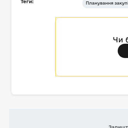
Теги:
Планування закуп
Чи 
Залишт