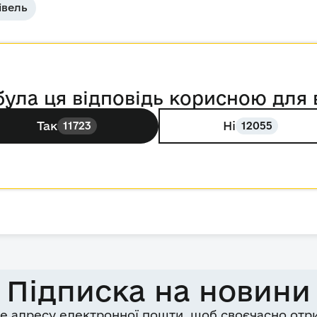
івель
була ця відповідь корисною для 
Так
Ні
11723
12055
Підписка на новини
е адресу електронної пошти, щоб своєчасно отр