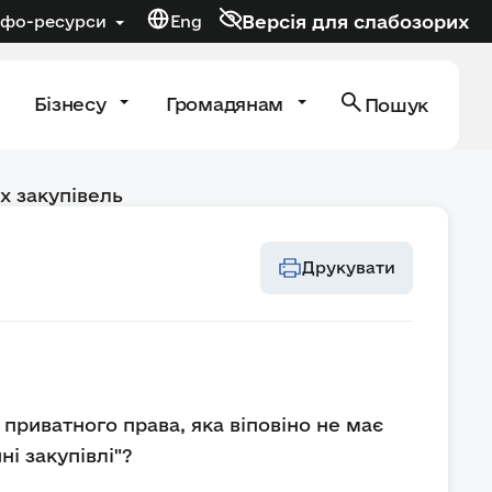
Версія для слабозорих
нфо-ресурси
Eng
Бізнесу
Громадянам
Пошук
х закупівель
Друкувати
приватного права, яка віповіно не має
ні закупівлі"?