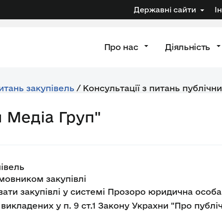
Державні сайти
І
Про нас
Діяльність
питань закупівель
/
Консультації з питань публічни
 Медіа Груп"
івель
мовником закупівлі
ати закупівлі у системі Прозоро юридична особа 
викладених у п. 9 ст.1 Закону Украхни "Про публіч