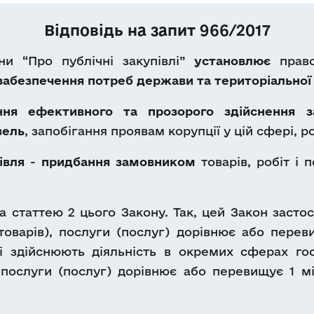
Відповідь на запит 966/2017
ни “Про публічні закупівлі”
установлює
прав
забезпечення потреб держави
та територіально
ння ефективного та прозорого здійснення з
вель
, запобігання проявам корупції у цій сфері, р
івля
-
придбання замовником
товарів, робіт і 
а статтею 2 цього Закону. Так, цей Закон засто
товарів), послуги (послуг) дорівнює або перев
кі здійснюють діяльність в окремих сферах го
, послуги (послуг) дорівнює або перевищує 1 мі