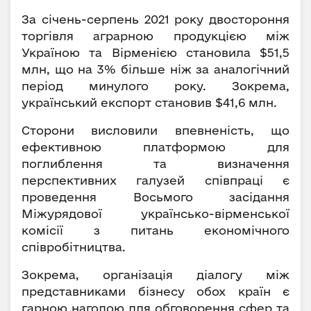
За січень-серпень 2021 року двостороння
торгівля аграрною продукцією між
Україною та Вірменією становила $51,5
млн, що на 3% більше ніж за аналогічний
період минулого року. Зокрема,
український експорт становив $41,6 млн.
Сторони висловили впевненість, що
ефективною платформою для
поглиблення та визначення
перспективних галузей співпраці є
проведення Восьмого засідання
Міжурядової українсько-вірменської
комісії з питань економічного
співробітництва.
Зокрема, організація діалогу між
представниками бізнесу обох країн є
гарною нагодою для обговорення сфер та