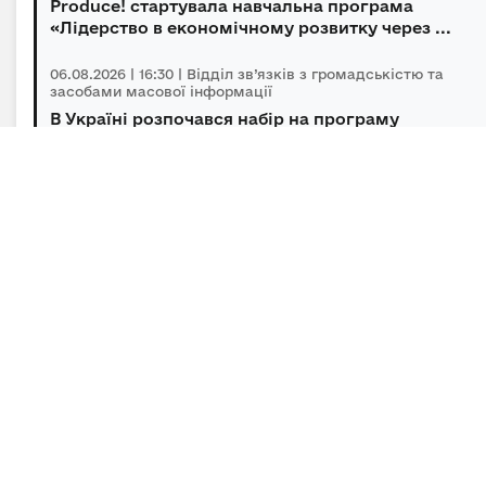
Produce! стартувала навчальна програма
«Лідерство в економічному розвитку через ...
06.08.2026 | 16:30 | Відділ зв’язків з громадськістю та
засобами масової інформації
В Україні розпочався набір на програму
підготовки громадських інспекторів з охор...
06.08.2026 | 14:30 | Відділ зв’язків з громадськістю та
засобами масової інформації
Під головуванням Прем’єр-міністра відбулася
нарада щодо підтримки бізнесу в умов...
Підписка на новини
Залиште адресу електронної пошти, щоб своєчасно
отримувати важливі новини та офіційні
повідомлення.
E-mail
*