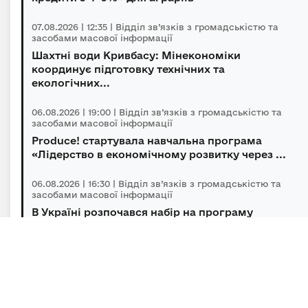
07.08.2026 | 12:35 | Відділ зв’язків з громадськістю та
засобами масової інформації
Шахтні води Кривбасу: Мінекономіки
координує підготовку технічних та
екологічних...
06.08.2026 | 19:00 | Відділ зв’язків з громадськістю та
засобами масової інформації
Produce! стартувала навчальна програма
«Лідерство в економічному розвитку через ...
06.08.2026 | 16:30 | Відділ зв’язків з громадськістю та
засобами масової інформації
В Україні розпочався набір на програму
підготовки громадських інспекторів з охор...
06.08.2026 | 14:30 | Відділ зв’язків з громадськістю та
засобами масової інформації
Під головуванням Прем’єр-міністра відбулася
нарада щодо підтримки бізнесу в умов...