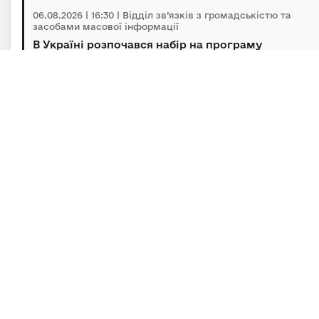
06.08.2026 | 16:30 | Відділ зв’язків з громадськістю та
засобами масової інформації
В Україні розпочався набір на програму
підготовки громадських інспекторів з охор...
06.08.2026 | 14:30 | Відділ зв’язків з громадськістю та
засобами масової інформації
Під головуванням Прем’єр-міністра відбулася
нарада щодо підтримки бізнесу в умов...
Підписка на новини
Залиште адресу електронної пошти, щоб своєчасно
отримувати важливі новини та офіційні
повідомлення.
E-mail
*