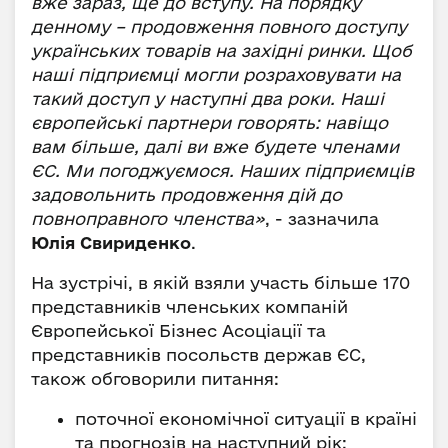
вже зараз, ще до вступу. На порядку
денному – продовження повного доступу
українських товарів на західні ринки. Щоб
наші підприємці могли розраховувати на
такий доступ у наступні два роки. Наші
європейські партнери говорять: навіщо
вам більше, далі ви вже будете членами
ЄС. Ми погоджуємося. Наших підприємців
задовольнить продовження дій до
повноправного членства»
, - зазначила
Юлія Свириденко
.
На зустрічі, в якій взяли участь більше 170
представників членських компаній
Європейської Бізнес Асоціації та
представників посольств держав ЄС,
також обговорили питання:
поточної економічної ситуації в країні
та прогнозів на наступний рік;