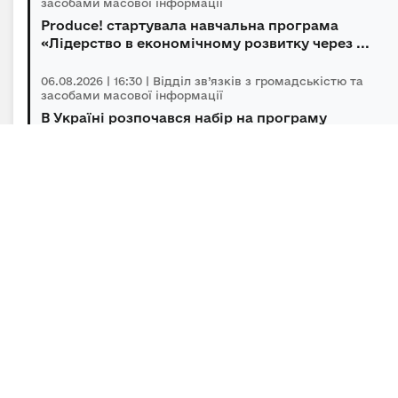
засобами масової інформації
Produce! стартувала навчальна програма
«Лідерство в економічному розвитку через ...
06.08.2026 | 16:30 | Відділ зв’язків з громадськістю та
засобами масової інформації
В Україні розпочався набір на програму
підготовки громадських інспекторів з охор...
06.08.2026 | 14:30 | Відділ зв’язків з громадськістю та
засобами масової інформації
Під головуванням Прем’єр-міністра відбулася
нарада щодо підтримки бізнесу в умов...
Підписка на новини
Залиште адресу електронної пошти, щоб своєчасно
отримувати важливі новини та офіційні
повідомлення.