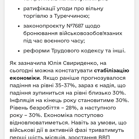
ратифікації угоди про вільну
торгівлю з Туреччиною;
законопроєкту №7687 щодо
бронювання військовозобов'язаних
під час воєнного часу;
реформи Трудового кодексу та інші.
Як зазначила Юлія Свириденко, на
сьогодні можна констатувати
стабілізацію
економіки
. Якщо раніше прогнозувалося
падіння на рівні 35-37%, зараз є надія, що
падіння зупиниться на рівні близько 30%.
Інфляція на кінець року становитиме 30%.
Рівень безробіття – 28%, а наступного
року – 30%. Економіка поступово
відновлюватиметься. Навіть за умови, що
військові дії в активній фазі триватимуть
перші шість місяців, зростання ВВП