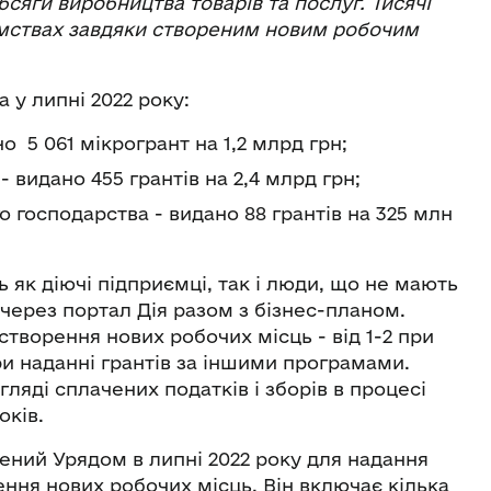
сяги виробництва товарів та послуг. Тисячі
ємствах завдяки створеним новим робочим
 у липні 2022 року:
о 5 061 мікрогрант на 1,2 млрд грн;
 видано 455 грантів на 2,4 млрд грн;
о господарства - видано 88 грантів на 325 млн
 як діючі підприємці, так і люди, що не мають
 через портал Дія разом з бізнес-планом.
творення нових робочих місць - від 1-2 при
ри наданні грантів за іншими програмами.
ляді сплачених податків і зборів в процесі
оків.
ений Урядом в липні 2022 року для надання
ння нових робочих місць. Він включає кілька