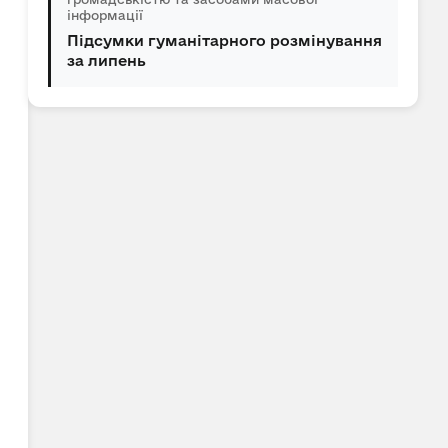
інформації
Підсумки гуманітарного розмінування
за липень