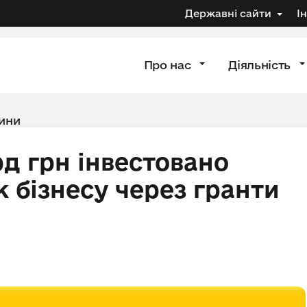
Державні сайти
І
Про нас
Діяльність
ини
лрд грн інвестовано
 бізнесу через гранти