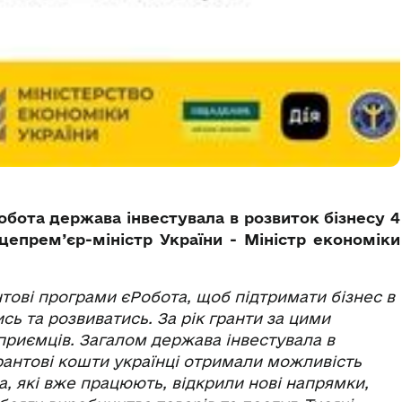
Робота держава інвестувала в розвиток бізнесу 4
епрем’єр-міністр України - Міністр економіки
нтові програми єРобота, щоб підтримати бізнес в
ь та розвиватись. За рік гранти за цими
риємців. Загалом держава інвестувала в
грантові кошти українці отримали можливість
а, які вже працюють, відкрили нові напрямки,