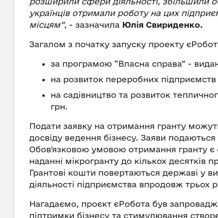
розширили сфери діяльності, збільшили об
українців отримали роботу на цих підпри
місцям”,
- зазначила
Юлія Свириденко.
Загалом з початку запуску проекту єРобота
за програмою “Власна справа” - видан
на розвиток переробних підприємств -
на садівництво та розвиток тепличног
грн.
Подати заявку на отримання гранту можуть
досвіду ведення бізнесу. Заяви подаються
Обов'язковою умовою отримання гранту є с
наданні мікрогранту до кількох десятків п
Грантові кошти повертаються державі у виг
діяльності підприємства впродовж трьох р
Нагадаємо, проєкт єРобота був запровадж
підтримки бізнесу та стимулювання створе