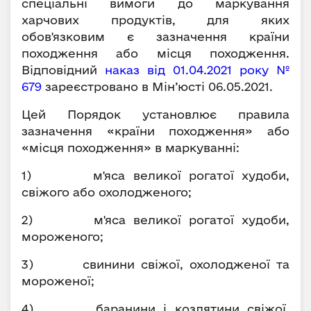
спеціальні вимоги до маркування
харчових продуктів, для яких
обов'язковим є зазначення країни
походження або місця походження.
Відповідний
наказ від 01.04.2021 року №
679
зареєстровано в Мін’юсті 06.05.2021.
Цей Порядок установлює правила
зазначення «країни походження» або
«місця походження» в маркуванні:
1) м'яса великої рогатої худоби,
свіжого або охолодженого;
2) м'яса великої рогатої худоби,
мороженого;
3) свинини свіжої, охолодженої та
мороженої;
4) баранини і козлятини свіжої,