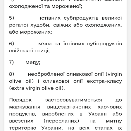
охолодженої та мороженої;
5) їстівних субпродуктів великої
рогатої худоби, свіжих або охолоджених,
або морожених;
6) м'яса та їстівних субпродуктів
свійської птиці;
7) меду;
8) необробленої оливкової олії (virgin
olive oil) і оливкової олії екстра-класу
(extra virgin olive oil).
Порядок застосовуватиметься до
маркування вищезазначених харчових
продуктів, вироблених в Україні або
ввезених (пересланих) на митну
територію України, на всіх етапах їх