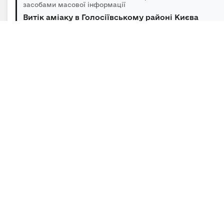
засобами масової інформації
Витік аміаку в Голосіївському районі Києва
оперативно локалізований, повторної з...
05.08.2026 | 15:45 | Відділ зв’язків з громадськістю та
засобами масової інформації
Підсумки гуманітарного розмінування за
липень
Підписка на новини
Залиште адресу електронної пошти, щоб своєчасно
отримувати важливі новини та офіційні
повідомлення.
E-mail
*