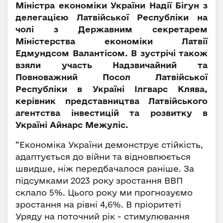
Міністра економіки України Надії Бігун з
делегацією Латвійської Республіки на
чолі з Державним секретарем
Міністерства економіки Латвії
Едмундсом Валантісом. В зустрічі також
взяли участь Надзвичайний та
Повноважний Посол Латвійської
Республіки в Україні Ілгварс Клява,
керівник представництва Латвійського
агентства інвестицій та розвитку в
Україні Айнарс Межуліс.
“Економіка України демонструє стійкість,
адаптується до війни та відновлюється
швидше, ніж передбачалося раніше. За
підсумками 2023 року зростання ВВП
склало 5%. Цього року ми прогнозуємо
зростання на рівні 4,6%. В пріоритеті
Уряду на поточний рік - стимулювання