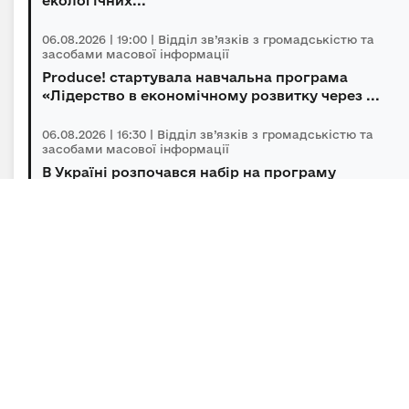
екологічних...
06.08.2026 | 19:00 | Відділ зв’язків з громадськістю та
засобами масової інформації
Produce! стартувала навчальна програма
«Лідерство в економічному розвитку через ...
06.08.2026 | 16:30 | Відділ зв’язків з громадськістю та
засобами масової інформації
В Україні розпочався набір на програму
підготовки громадських інспекторів з охор...
06.08.2026 | 14:30 | Відділ зв’язків з громадськістю та
засобами масової інформації
Під головуванням Прем’єр-міністра відбулася
нарада щодо підтримки бізнесу в умов...
Підписка на новини