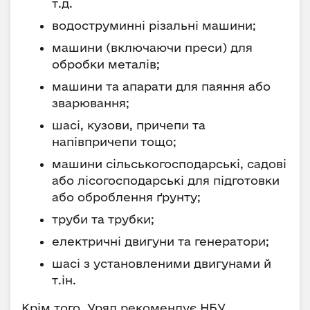
т.д.
водоструминні різальні машини;
машини (включаючи преси) для
обробки металів;
машини та апарати для паяння або
зварювання;
шасі, кузови, причепи та
напівпричепи тощо;
машини сільськогосподарські, садові
або лісогосподарські для підготовки
або оброблення ґрунту;
труби та трубки;
електричні двигуни та генератори;
шасі з установленими двигунами й
т.ін.
Крім того, Уряд рекомендує НБУ