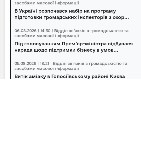
засобами масової інформації
В Україні розпочався набір на програму
підготовки громадських інспекторів з охор...
06.08.2026 | 14:30 | Відділ зв’язків з громадськістю та
засобами масової інформації
Під головуванням Прем’єр-міністра відбулася
нарада щодо підтримки бізнесу в умов...
05.08.2026 | 18:21 | Відділ зв’язків з громадськістю та
засобами масової інформації
Витік аміаку в Голосіївському районі Києва
оперативно локалізований, повторної з...
05.08.2026 | 15:45 | Відділ зв’язків з громадськістю та
засобами масової інформації
Підсумки гуманітарного розмінування за
липень