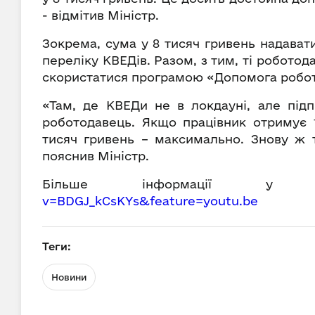
- відмітив Міністр.
Зокрема, сума у 8 тисяч гривень надават
переліку КВЕДів. Разом, з тим, ті роботод
скористатися програмою «Допомога робот
«Там, де КВЕДи не в локдауні, але під
роботодавець. Якщо працівник отримує 
тисяч гривень – максимально. Знову ж т
пояснив Міністр.
Більше інформації 
v=BDGJ_kCsKYs&feature=youtu.be
Теги:
Новини