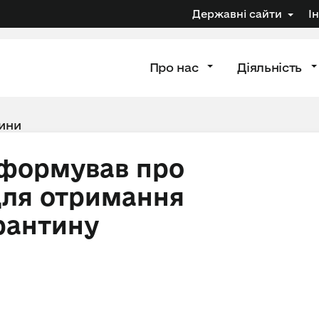
Державні сайти
І
Про нас
Діяльність
ини
нформував про
для отримання
рантину