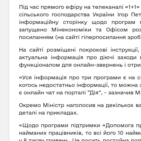
Під час прямого ефіру на телеканалі «1+1» 
сільського господарства України Ігор П
інформаційну сторінку щодо програм п
запущено Мінекономіки та Офісом ро
посиланням (на сайті гіперпосилання зроб
На сайті розміщені покрокові інструкці
актуальна інформація про діючі заходи
функціоналом для онлайн-звернень і отри
«Уся інформація про три програми є на 
когось недостатньо інформації, то можна 
є онлайн чат на порталі “Дія”, - зазначив М
Окремо Міністр наголосив на декількох в
деталі на прикладах.
«Щодо програми підтримки «Допомога пр
найманих працівників, то всі його 10 на
у 8 тисяч гривень. Це досить достойна до