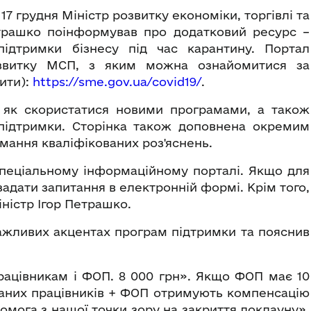
17 грудня Міністр розвитку економіки, торгівлі та
етрашко поінформував про додатковий ресурс –
ідтримки бізнесу під час карантину. Портал
звитку МСП, з яким можна ознайомитися за
ити):
https://sme.gov.ua/covid19/
.
ї, як скористатися новими програмами, а також
 підтримки. Сторінка також доповнена окремим
мання кваліфікованих роз'яснень.
спеціальному інформаційному порталі. Якщо для
задати запитання в електронній формі. Крім того,
іністр Ігор Петрашко.
ажливих акцентах програм підтримки та пояснив
ацівникам і ФОП. 8 000 грн». Якщо ФОП має 10
йманих працівників + ФОП отримують компенсацію
помога з нашої точки зору на закриття локдауну»,