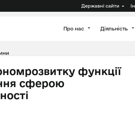
Державні сайти
І
Про нас
Діяльність
ини
ономрозвитку функції
ння сферою
ності