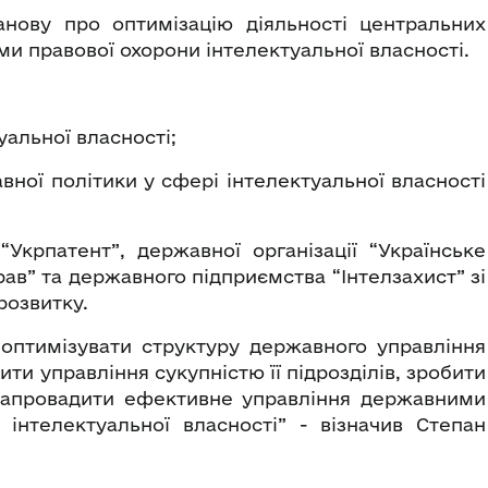
анову про оптимізацію діяльності центральних
ми правової охорони інтелектуальної власності.
альної власності;
вної політики у сфері інтелектуальної власності
Укрпатент”, державної організації “Українське
рав” та державного підприємства “Інтелзахист” зі
розвитку.
оптимізувати структуру державного управління
ти управління сукупністю її підрозділів, зробити
 запровадити ефективне управління державними
інтелектуальної власності” - візначив Степан