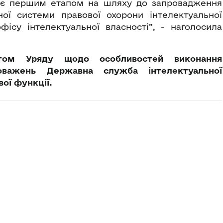
ди є першим етапом на шляху до запровадження
ної системи правової охорони інтелектуальної
фісу інтелектуальної власності”, - наголосила
том Уряду щодо особливостей виконання
новажень Державна служба інтелектуальної
ої функції.