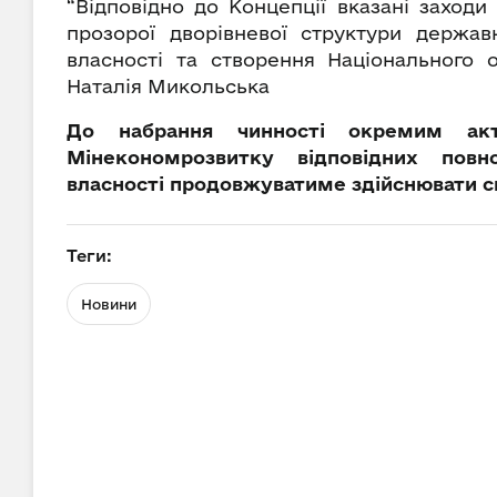
“Відповідно до Концепції вказані захо
прозорої дворівневої структури держав
власності та створення Національного о
Наталія Микольська
До набрання чинності окремим ак
Мінекономрозвитку відповідних пов
власності продовжуватиме здійснювати св
Теги:
Новини