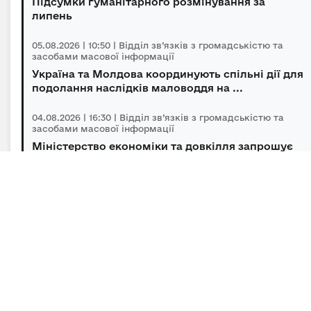
Підсумки гуманітарного розмінування за
липень
05.08.2026 | 10:50 | Відділ зв’язків з громадськістю та
засобами масової інформації
Україна та Молдова координують спільні дії для
подолання наслідків маловоддя на ...
04.08.2026 | 16:30 | Відділ зв’язків з громадськістю та
засобами масової інформації
Міністерство економіки та довкілля запрошує
українців за кордоном долучитися до ...
04.08.2026 | 14:00 | Відділ зв’язків з громадськістю та
засобами масової інформації
«Траєкторія» відкриває третій сезон: 10
мільйонів гривень на масштабування ветер...
Підписка на новини