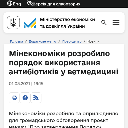
Eng
Версія для слабозорих
Головна
/
Додаткове меню
/
Прес-центр
/
Новини
Мінекономіки розробило
порядок використання
антибіотиків у ветмедицині
01.03.2021 | 16:15
Мінекономіки розробило та оприлюднило
для громадського обговорення проєкт
наказу “Про затвердження Порядку