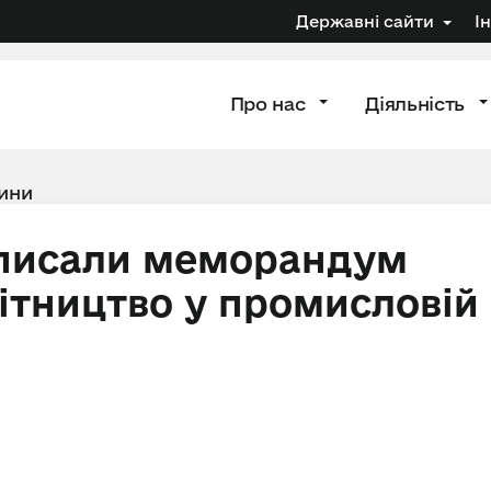
Державні сайти
І
Про нас
Діяльність
ини
ідписали меморандум
бітництво у промисловій