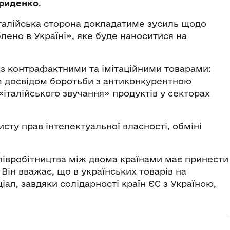
ириденко
.
італійська сторона докладатиме зусиль щодо
ено в Україні», яке буде наноситися на
у з контрафактними та імітаційними товарами:
їм досвідом боротьби з антиконкурентною
«італійського звучання» продуктів у секторах
ту прав інтелектуальної власності, обміні
півробітництва між двома країнами має принести
. Він вважає, що в українських товарів на
ал, завдяки солідарності країн ЄС з Україною,