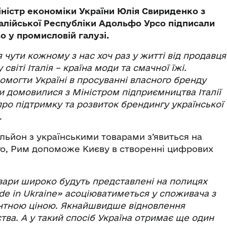
іністр економіки України Юлія Свириденко з
алійської Республіки Адольфо Урсо підписали
 у промисловій галузі.
я чути кожному з нас хоч раз у житті від продавця
світі Італія – країна моди та смачної їжі.
помогти Україні в просуванні власного бренду
ми домовилися з Міністром підприємництва Італії
о підтримку та розвиток брендингу української
.
вільйон з українськими товарами з’явиться на
ого, Рим допоможе Києву в створенні цифрових
вари широко будуть представлені на полицях
e in Ukraine» асоціюватиметься у споживача з
ентною ціною. Якнайшвидше відновлення
тва. А у такий спосіб Україна отримає ще один