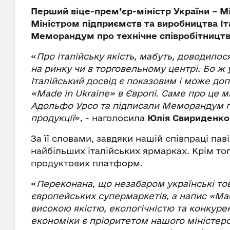
Перший віце-прем’єр-міністр України – М
Міністром підприємств та виробництва Іт
Меморандум про технічне співробітництво
«
Про італійську якість, мабуть, доводилос
на ринку чи в торговельному центрі. Бо ж у 
Італійський досвід є показовим і може до
«Made in Ukraine» в Європі. Саме про це 
Адольфо Урсо та підписали Меморандум пр
продукції
», - наголосила
Юлія Свириденко
За її словами, завдяки нашій співпраці па
найбільших італійських ярмарках. Крім т
продуктових платформ.
«
Переконана, що незабаром українські то
європейських супермаркетів, а напис «Mad
високою якістю, екологічністю та конкур
економіки є пріоритетом нашого міністерс