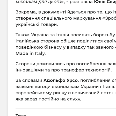
механізм для цього
», - розповіла
Юлія Св
Зокрема, в документі йдеться про те, що 
створення спеціального маркування «Зробл
українські товари.
Також Україна та Італія посилять боротьб
італійська сторона обіцяє поділитися сво
поведінкою бізнесу у випадку так званого 
Made in Italy.
Сторони домовились про поглиблення захис
інноваціями та про трансфер технологій.
За словами
Адольфо Урсо
, поглиблення с
взаємні вигоди економікам України і Італії
європейському ринку є величезний потенці
яка зараз постійно на слуху.
Теги: