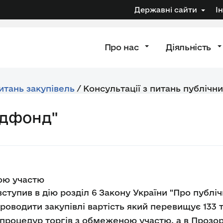
Державні сайти
І
Про нас
Діяльність
питань закупівель
/
Консультації з питань публічни
одфонд"
ою участю
вступив в дію розділ 6 Закону України "Про публічн
роводити закупівлі вартість який перевищує 133 т
процедур торгів з обмеженою участю, а в Прозо