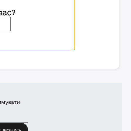
вас?
имувати
дписатись