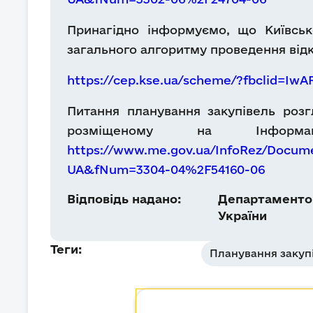
Принагідно інформуємо, що Київсь
загального алгоритму проведення відк
https://cep.kse.ua/scheme/?fbclid=
Питання планування закупівель роз
розміщеному на Інформа
https://www.me.gov.ua/InfoRez/Docum
UA&fNum=3304-04%2F54160-06
Відповідь надано:
Департаментом
України
Теги:
Планування закуп