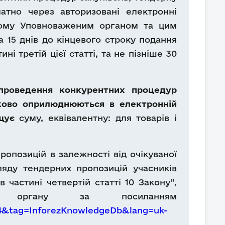
атно через авторизовані електронні
ному Уповноваженим органом та цим
 15 днів до кінцевого строку подання
і третій цієї статті, та не пізніше 30
проведення конкурентних процедур
атково оприлюднюються в електронній
ищує
суму, еквівалентну: для товарів і
ропозицій в залежності від очікуваної
ляду тендерних пропозицій учасників
 частині четвертій статті 10 Закону”,
го органу за посиланням
84&tag=InforezKnowledgeDb&lang=uk-