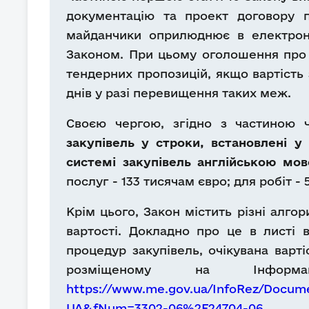
документацію та проект договору п
майданчики оприлюднює в електронн
Законом. При цьому оголошення про п
тендерних пропозицій, якщо вартість з
днів у разі перевищення таких меж.
Своєю чергою, згідно з частиною 
закупівель у строки, встановлені у
системі закупівель англійською мов
послуг - 133 тисячам євро; для робіт - 
Крім цього, Закон містить різні алго
вартості. Докладно про це в листі 
процедур закупівель, очікувана варті
розміщеному на Інформа
https://www.me.gov.ua/InfoRez/Docum
UA&fNum=3302-06%2F24704-06