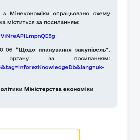
 з Мінекономіки опрацьовано схему
ка міститься за посиланням:
aIViNreAPlLmpnQE8g
60-06
“Щодо планування закупівель”
,
о органу за посиланням:
84&tag=InforezKnowledgeDb&lang=uk-
олітики Міністерства економіки