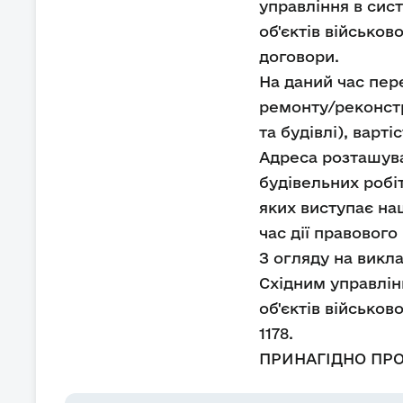
управління в сис
об'єктів військов
договори.
На даний час пер
ремонту/реконстру
та будівлі), варті
Адреса розташува
будівельних робі
яких виступає на
час дії правовог
З огляду на викл
Східним управлін
об'єктів військов
1178.
ПРИНАГІДНО ПР