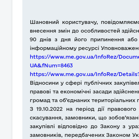
Шановний користувачу, повідомляємо
внесення змін до особливостей здійсн
90 днів з дня його припинення або
інформаційному ресурсі Уповноважено
https://www.me.gov.ua/InfoRez/Docum
UA&fNum=8463
https://www.me.gov.ua/InfoRez/Details
Відносини у сфері публічних закупіве
правові та економічні засади здійснен
громад та об’єднаних територіальних 
З 19.10.2022 на період дії правово
скасування, замовники, що зобов’язані
закупівлі відповідно до Закону з ур
замовників, передбачених Законом Укра