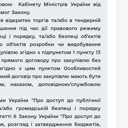
овою Кабінету Міністрів України від
имог Закону.
 відкритих торгів та/або в тендерній
шення під час дії правового режиму
і і порядку, та/або безпеці об’єктів
бо об’єктів розробки чи видобування
упівлю згідно з підпунктом 1 пункту 13
 прямого договору про закупівлю без
 згідно з цим пунктом Особливостей
акий договір про закупівлю мають бути
м, наказом, доповідною/службовою
 України "Про доступ до публічної
а/або громадській безпеці і порядку
татті 6 Закону України "Про доступ до
я, розгляд і затвердження бюджетів,