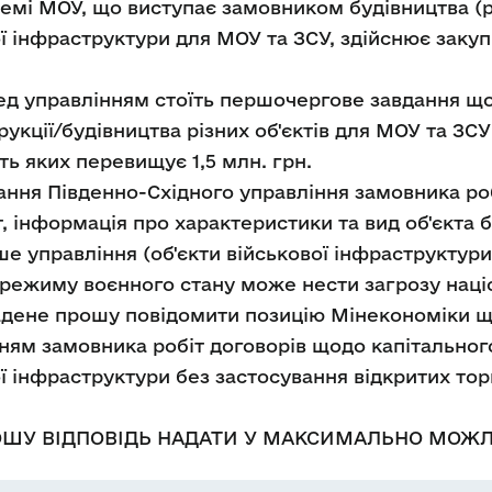
темі МОУ, що виступає замовником будівництва (р
ої інфраструктури для МОУ та ЗСУ, здійснює закупі
ед управлінням стоїть першочергове завдання щод
кції/будівництва різних об'єктів для МОУ та ЗСУ (
сть яких перевищує 1,5 млн. грн.
ння Південно-Східного управління замовника роб
т, інформація про характеристики та вид об'єкта
ше управління (об'єкти військової інфраструктури
о режиму воєнного стану може нести загрозу націо
адене прошу повідомити позицію Мінекономіки 
ням замовника робіт договорів щодо капітальног
ої інфраструктури без застосування відкритих торгі
ОШУ ВІДПОВІДЬ НАДАТИ У МАКСИМАЛЬНО МОЖЛ