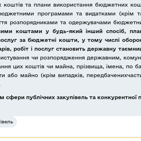
 коштів та плани використання бюджетних кош
бюджетними програмами та видатками (крім т
ття розпорядниками та одержувачами бюджетни
ими коштами у будь-який інший спосіб, план
і послуг за бюджетні кошти, у тому числі оборо
арів, робіт і послуг становить державну таємни
ристування чи розпорядження державним, комуна
ння цих коштів чи майна, прізвища, імена, по б
ти або майно (крім випадків, передбаченихчаст
.
 сфери публічних закупівель та конкурентної п
івель