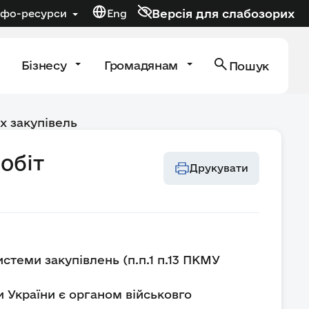
Версія для слабозорих
нфо-ресурси
Eng
Бізнесу
Громадянам
Пошук
х закупівель
обіт
Друкувати
стеми закупівлень (п.п.1 п.13 ПКМУ
 України є органом військовго