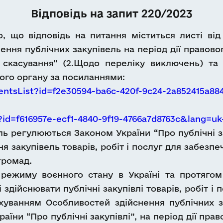
Відповідь на запит 220/2023
, що відповідь на питання міститься листі від
ення публічних закупівель на період дії правов
 скасування" (2.Щодо переліку виключень) та 
го органу за посиланнями:
entsList?id=f2e30594-ba6c-420f-9c24-2a852415a8
?id=f616957e-ecf1-4840-9f19-4766a7d8763c&lang=u
ль регулюються Законом України “Про публічні зак
ня закупівель товарів, робіт і послуг для забез
громад.
го режиму воєнного стану в Україні та протяго
 здійснювати публічні закупівлі товарів, робіт і 
ахуванням Особливостей здійснення публічних за
їни “Про публічні закупівлі”, на період дії пра