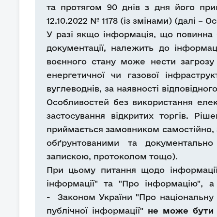
та протягом 90 днів з дня його при
12.10.2022 № 1178 (із змінами) (далі –
У разі якщо інформація, що повинна 
документації, належить до інформа
воєнного стану може нести загрозу н
енергетичної чи газової інфраструк
вуглеводнів, за наявності відповідног
Особливостей без використання елек
застосування відкритих торгів. Рі
приймається замовником самостійно, а
обґрунтованими та документально
запискою, протоколом тощо).
При цьому питання щодо інформації
інформації" та "Про інформацію", а
- Законом України "Про національну б
публічної інформації"
не може бути 