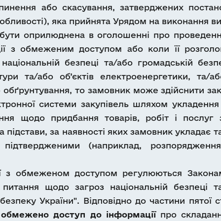
пинення або скасування, затверджених постан
 Особливості), яка прийнята Урядом на виконання в
бути оприлюднена в оголошенні про проведення
ції з обмеженим доступом або коли її розголо
аціональній безпеці та/або громадській безпец
тури та/або об’єктів електроенергетики, та/а
о обґрунтування, то замовник може здійснити зак
тронної системи закупівель шляхом укладення
шення щодо придбання товарів, робіт і послуг
 підстави, за наявності яких замовник укладає т
 підтвердженими (наприклад, розпорядження
 з обмеженом доступом регулюються Законами
 питання щодо загроз національній безпеці т
езпеку України". Відповідно до частини пятої с
обмежено доступ до інформації
про складанн