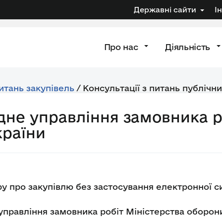
Державні сайти
І
Про нас
Діяльність
питань закупівель
/
Консультації з питань публічни
дне управління замовника р
країни
у про закупівлю без застосування електронної си
управління замовника робіт Міністерства оборони