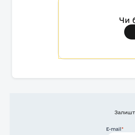
Чи 
Залишт
E-mail
*