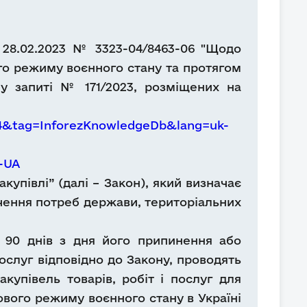
 28.02.2023 № 3323-04/8463-06 "Щодо
ого режиму воєнного стану та протягом
у запиті № 171/2023, розміщених на
84&tag=InforezKnowledgeDb&lang=uk-
k-UA
упівлі” (далі – Закон), який визначає
печення потреб держави, територіальних
м 90 днів з дня його припинення або
послуг відповідно до Закону, проводять
купівель товарів, робіт і послуг для
вового режиму воєнного стану в Україні