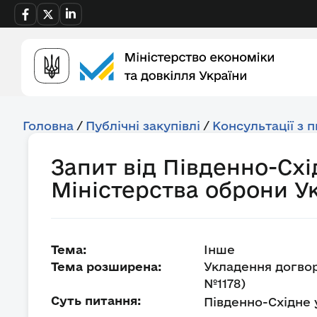
Головна
/
Публічні закупівлі
/
Консультації з 
Запит від Південно-Схі
Міністерства оброни У
Тема:
Інше
Тема розширена:
Укладення догвор
№1178)
Суть питання:
Південно-Східне 