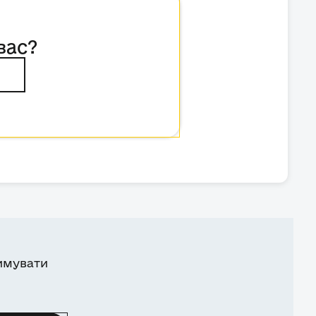
вас?
имувати