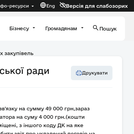
Версія для слабозорих
нфо-ресурси
Eng
Бізнесу
Громадянам
Пошук
х закупівель
ської ради
Друкувати
в'язку на сумму 49 000 грн,зараз
атора на суму 4 000 грн.(кошти
іщені, з іншого коду ДК на яке
бити звіт про укладений договір на