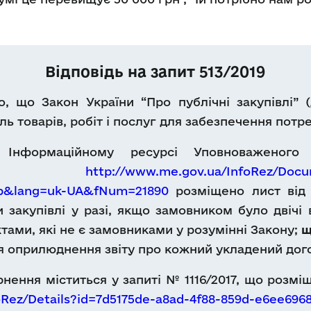
Відповідь на запит 513/2019
, що Закон України “Про публічні закупівлі” (
ль товарів, робіт і послуг для забезпечення пот
Інформаційному ресурсі Уповноваженого
ням
http://www.me.gov.ua/InfoRez/Docu
Db&lang=uk-UA&fNum=21890
розміщено лист від 
 закупівлі у разі, якщо замовником було двічі
тами, які не є замовниками у розумінні Закону;
щ
ня оприлюднення звіту про кожний укладений дого
рнення міститься у запиті № 1116/2017, що роз
oRez/Details?id=7d5175de-a8ad-4f88-859d-e6ee69