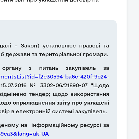
далі – Закон) установлює правові та
реб держави та територіальної громади.
 органу з питань закупівель за
mentsList?id=f2e30594-ba6c-420f-9c24-
15.07.2016 № 3302-06/21890-07 “Щодо
 відмінено тендер; щодо використання
одо оприлюднення звіту про укладені
вір в електронній системі закупівель.
міщеному на інформаційному ресурсі за
689ca3&lang=uk-UA