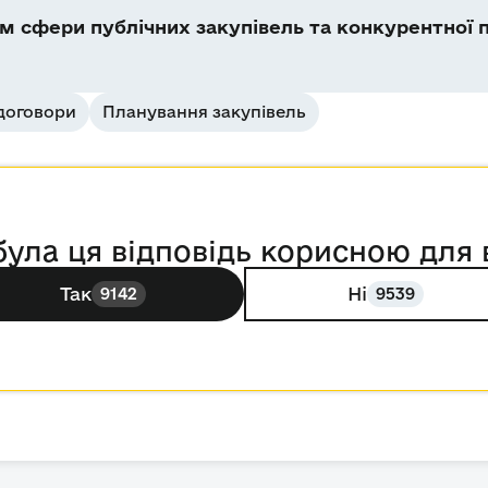
 сфери публічних закупівель та конкурентної п
 договори
Планування закупівель
була ця відповідь корисною для 
Так
Ні
9142
9539