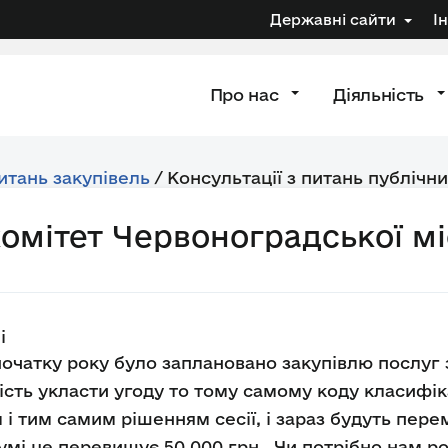
Державні сайти
І
Про нас
Діяльність
питань закупівель
/
Консультації з питань публічни
омітет Червоноградської мі
і
початку року було заплановано закупівлю послуг з
ість укласти угоду то тому самому коду класифік
і тим самим рішенням сесії, і зараз будуть перем
умі це перевищує 50 000 грн , Чи потрібно нам ро