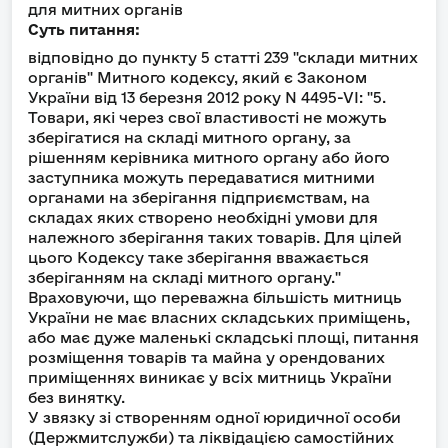
для митних органів
Суть питання:
відповідно до пункту 5 статті 239 "склади митних
органів" Митного кодексу, який є Законом
України від 13 березня 2012 року N 4495-VI: "5.
Товари, які через свої властивості не можуть
зберігатися на складі митного органу, за
рішенням керівника митного органу або його
заступника можуть передаватися митними
органами на зберігання підприємствам, на
складах яких створено необхідні умови для
належного зберігання таких товарів. Для цілей
цього Кодексу таке зберігання вважається
зберіганням на складі митного органу."
Враховуючи, що переважна більшість митниць
України не має власних складських приміщень,
або має дуже маленькі складські площі, питання
розміщення товарів та майна у орендованих
приміщеннях виникає у всіх митниць України
без винятку.
У звязку зі створенням одної юридичної особи
(Держмитслужби) та ліквідацією самостійних