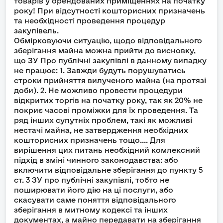
товарів у орендованих приміщеннях на початку
року! При відсутності кошторисних призначень
та необхідності проведення процедур
закупівель.
Обмірковуючи ситуацію, щодо відповідального
зберігання майна можна прийти до висновку,
що ЗУ Про публічні закупівлі в данному випадку
не працює: 1. Завжди будуть порушуватись
строки прийняття вилученого майна (на протязі
доби). 2. Не можливо провести процедури
відкритих торгів на початку року, так як 20% не
покриє часові проміжки для їх проведення. Та
ряд інших супутніх проблем, такі як можливі
нестачі майна, не затвердження необхідних
кошторисних призначень тощо.... Для
вирішення цих питань необхідний комлексний
підхід в зміні чинного законодавства: або
включити відповідальне зберігання до пункту 5
ст. 3 ЗУ про публічні закупівлі, тобто не
поширювати його дію на ці послуги, або
скасувати саме поняття відповідального
зберігання в митному кодексі та інших
документах, а майно передавати на зберігання