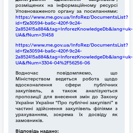
розміщених на інформаційному ресурсі
Уповноваженого органу за посиланнями:
https://www.me.gov.ua/InfoRez/DocumentsList?
id=f2e30594-ba6c-420f-9c24-
2a852415a884&tag=InforezKnowledgeDb&lang=uk-
UA&fNum=31458
https://www.me.gov.ua/InfoRez/DocumentsList?
id=f2e30594-ba6c-420f-9c24-
2a852415a884&tag=InforezKnowledgeDb&lang=uk-
UA&fNum=3304-04%2F56256-06
Водночас повідомляємо, що
Міністерством ведеться робота щодо
вдосконалення сфери публічних
закупівель, а також аналізуються
пропозиції для внесення змін до Закону
України України “Про публічні закупівлі” в
частині здійснення закупівель філіями
з
урахуванням, зокрема їх досвіду як
замовників.
Відповідь надано: