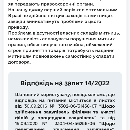
як передають правоохоронні органи.
На нашу думку перший варіант є оптимальним.
В разі не здійснення цих заходів на митницях
завжди виникатимуть проблеми з цього
приводу.
Проблема відсутності власних складів митниць,
неможливість спланувати порушення митних
правил, обсяг вилученого майна, обмежений
строк прийняття товарів потребують надання
митницям повноважень самостійно укладати
договора.
Відповідь на запит 14/2022
Шановний користувачу, повідомляємо, що
відповідь на питання міститься в листах
від 30.09.2016 № 3302-06/31458-07 “
Щодо
здійснення закупівель філіями та участі
філій у процедурах закупівель
” та від
15.09.2020 № 3304-04/56256-06
"Щодо
делегування здійснення закупівель"
,