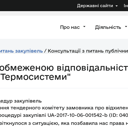
Державні сайти
І
Про нас
Діяльність
питань закупівель
/
Консультації з питань публічни
з обмеженою відповідальніс
"Термосистеми"
едур закупівель
ня тендерного комітету замовника про відхилен
процедурі закупівлі UA-2017-10-06-001542-b (ID: 
іткнулося з ситуацією, яка позбавила нас права 