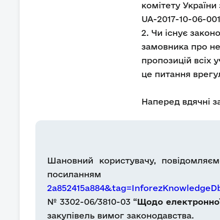
комітету України
UA-2017-10-06-00
2. Чи існує зако
замовника про не
пропозицій всіх 
це питання врегу
Наперед вдячні за
Шановний користувачу, повідомляєм
посилання
2a852415a884&tag=InforezKnowledge
№ 3302-06/3810-03 “
Щодо електронної
закупівель вимог законодавства.