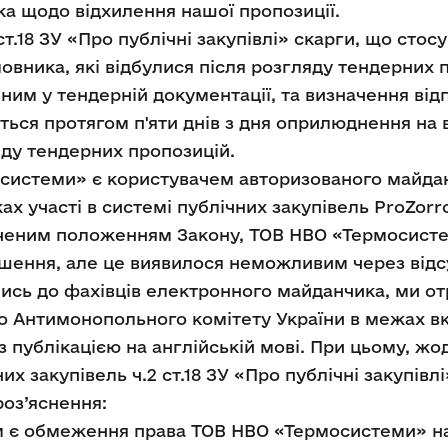
а щодо відхилення нашої пропозиції.
ст.18 ЗУ «Про публічні закупівлі» скарги, що стос
овника, які відбулися після розгляду тендерних 
ним у тендерній документації, та визначення від
ться протягом п'яти днів з дня оприлюднення на
ду тендерних пропозицій.
системи» є користувачем авторизованого майдан
мках участі в системі публічних закупівель ProZorr
ченим положенням Закону, ТОВ НВО «Термосистем
шення, але це виявилося неможливим через відсу
ись до фахівців електронного майданчика, ми от
о Антимонопольного комітету України в межах в
 з публікацією на англійській мові. При цьому, ж
 закупівель ч.2 ст.18 ЗУ «Про публічні закупівлі
оз’яснення:
им є обмеження права ТОВ НВО «Термосистеми» н