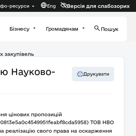
Версія для слабозорих
нфо-ресурси
Eng
Бізнесу
Громадянам
Пошук
х закупівель
тю Науково-
Друкувати
ня цінових пропозицій
0400813e5a0c4549951feabf8cda5958) ТОВ НВО
на реалізацію свого права на оскарження