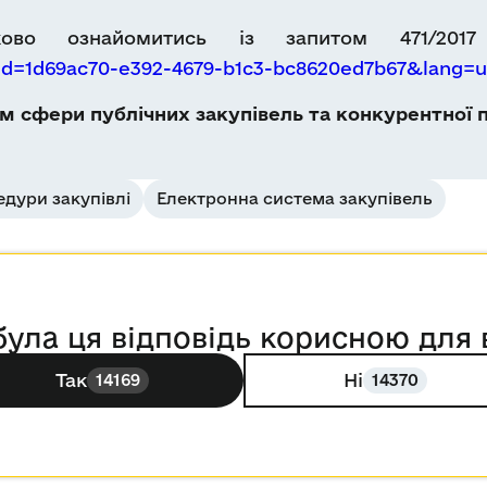
во ознайомитись із запитом 471/2017
?id=1d69ac70-e392-4679-b1c3-bc8620ed7b67&lang=
 сфери публічних закупівель та конкурентної п
дури закупівлі
Електронна система закупівель
була ця відповідь корисною для 
Так
Ні
14169
14370