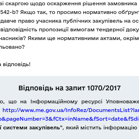
 зі скаргою щодо оскарження рішення замовника п
1542-b? Якщо так, то просимо нормативно обґрун
нодавче право учасника публічних закупівель на 
відповідність пропозиції вимогам тендерної доку
учасників? Якими ще нормативними актами, окрім 
льовано?
 відповідь!
Відповідь на запит 1070/2017
о, що на Інформаційному ресурсі Уповноваже
м
http://www.me.gov.ua/InfoRez/DocumentsList?la
Db&pageNumber=3&fCtx=inName&fSort=date&fSdi
 системи закупівель
”, який містить інформацію