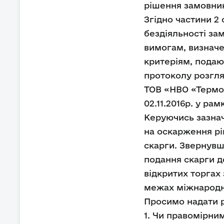
рішення замовник
Згідно частини 2 
бездіяльності зам
вимогам, визначе
критеріям, подаю
протоколу розгля
ТОВ «НВО «Термо
02.11.2016р. у ра
Керуючись зазна
на оскарження рі
скарги. Звернувш
подання скарги д
відкритих торгах
межах міжнародних
Просимо надати р
1. Чи правомірн