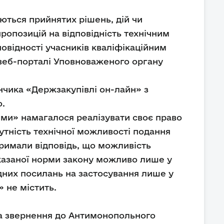
уються прийнятих рішень, дій чи
пропозицій на відповідність технічним
повідності учасників кваліфікаційним
 веб-порталі Уповноваженого органу
чика «Держзакупівлі он-лайн» з
o.
и» намагалося реалізувати своє право
тність технічної можливості подання
римали відповідь, що можливість
казаної норми закону можливо лише у
одних посилань на застосування лише у
» не містить.
а звернення до Антимонопольного