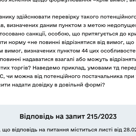
внику здійснювати перевірку такого потенційного
тав, визначених даним пунктом з метою недопуще
стосовано санкції, особою, що притягується до кр
ти норму «не повинні відрізнятися від вимог, що
ім вимог, визначених пунктом 44 цих особливосте
повинні надаватися взагалі або можуть відрізнят
итих торгів? Наведемо приклад, умовами тд перед
С, чи можна від потенційного постачальника при
ити надати довідку в довільнй формі?
Відповідь на запит 215/2023
що відповідь на питання міститься листі від 28.