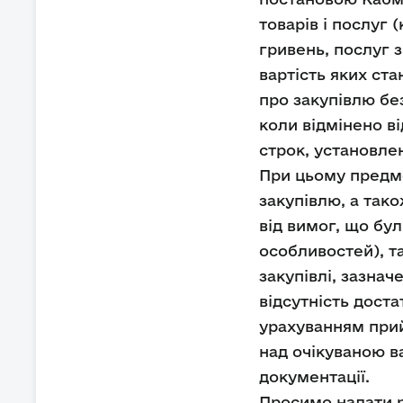
товарів і послуг 
гривень, послуг з
вартість яких ст
про закупівлю без
коли відмінено ві
строк, установле
При цьому предмет
закупівлю, а тако
від вимог, що бу
особливостей), т
закупівлі, зазна
відсутність доста
урахуванням прий
над очікуваною в
документації.
Просимо надати 