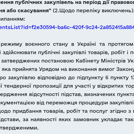
ення публічних закупівель на період дії правов
ня або скасування"
(2.Щодо переліку виключень
силанням:
entsList?id=f2e30594-ba6c-420f-9c24-2a852415a8
го режиму воєнного стану в Україні та протяго
 здійснювати публічні закупівлі товарів, робіт і 
 затверджених постановою Кабінету Міністрів Укра
), яка прийнята Урядом на виконання вимог Закону
ро закупівлю відповідно до підпункту 6 пункту 1
 тендерної пропозиції для участі у відкритих то
дження відсутності підстав, визначених пунктами
окументацією від переможця процедури закупівлі
до придбання товарів, робіт та послуг згідно з
дстави, за наявності яких замовник укладає так
дтвердженими.