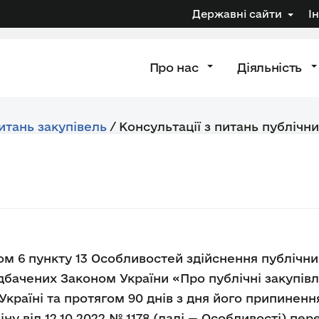
Державні сайти
І
Про нас
Діяльність
питань закупівель
/
Консультації з питань публічни
ом 6 пункту 13 Особливостей здійснення публічних
дбачених Законом України «Про публічні закупівлі
 Україні та протягом 90 днів з дня його припинен
ну від 12.10.2022 № 1178 (далі — Особливості) п