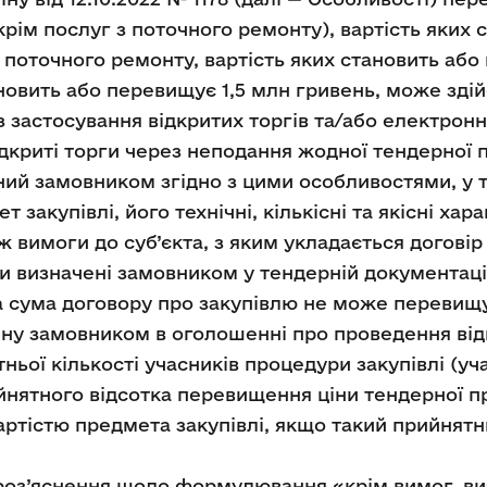
(крім послуг з поточного ремонту), вартість яких
 поточного ремонту, вартість яких становить або 
ановить або перевищує 1,5 млн гривень, може зд
 застосування відкритих торгів та/або електронно
дкриті торги через неподання жодної тендерної пр
ний замовником згідно з цими особливостями, у т
 закупівлі, його технічні, кількісні та якісні ха
ж вимоги до суб’єкта, з яким укладається договір
ли визначені замовником у тендерній документаці
а сума договору про закупівлю не може перевищу
чену замовником в оголошенні про проведення відк
тньої кількості учасників процедури закупівлі (уч
нятного відсотка перевищення ціни тендерної пр
артістю предмета закупівлі, якщо такий прийнятн
роз’яснення щодо формулювання «крім вимог, ви