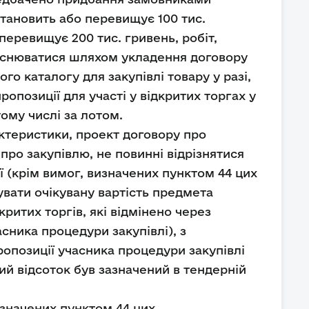
 становить або перевищує 100 тис.
перевищує 200 тис. гривень, робіт,
ійснюватися шляхом укладення договору
го каталогу для закупівлі товару у разі,
опозиції для участі у відкритих торгах у
ому числі за лотом.
рактеристики, проект договору про
 про закупівлю, не повинні відрізнятися
ї (крім вимог, визначених пунктом 44 цих
вати очікувану вартість предмета
ритих торгів, які відмінено через
асника процедури закупівлі), з
опозиції учасника процедури закупівлі
ий відсоток був зазначений в тендерній
значених пунктом 44 цих