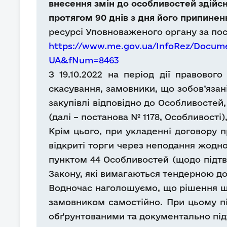
внесення змін до особливостей здійсн
протягом 90 днів з дня його припинен
ресурсі Уповноваженого органу за по
https://www.me.gov.ua/InfoRez/Docum
UA&fNum=8463
З 19.10.2022 на період дії правово
скасування, замовники, що зобов’язані
закупівлі відповідно до Особливостей,
(далі – постанова № 1178, Особливості
Крім цього, при укладенні договору п
відкриті торги через неподання жодної
пунктом 44 Особливостей (щодо підтвер
Закону, які вимагаються тендерною д
Водночас наголошуємо, що рішення що
замовником самостійно. При цьому пі
обґрунтованими та документально пі