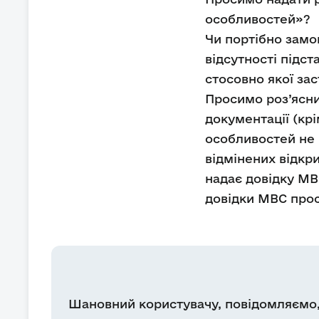
особливостей»?
Чи портібно замо
відсутності підс
стосовно якої за
Просимо роз’ясни
документації (кр
особливостей не 
відмінених відкр
надає довідку МВ
довідки МВС прос
Шановний користувачу, повідомляємо, 