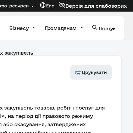
Версія для слабозорих
нфо-ресурси
Eng
Бізнесу
Громадянам
Пошук
х закупівель
Друкувати
 закупівель товарів, робіт і послуг для
», на період дії правового режиму
ня або скасування, затверджених
ередбачено придбання замовниками