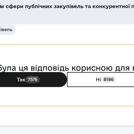
 сфери публічних закупівель та конкурентної п
івель
була ця відповідь корисною для 
Так
Ні
7576
8186