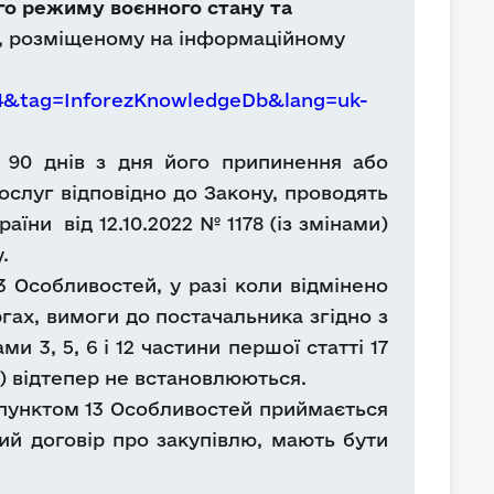
ого режиму воєнного стану та
), розміщеному на інформаційному
84&tag=InforezKnowledgeDb&lang=uk-
м 90 днів з дня його припинення або
послуг відповідно до Закону, проводять
їни від 12.10.2022 № 1178 (із змінами)
.
3 Особливостей, у разі коли відмінено
ргах, вимоги до постачальника згідно з
 3, 5, 6 і 12 частини першої статті 17
) відтепер не встановлюються.
 пунктом 13 Особливостей приймається
ий договір про закупівлю, мають бути