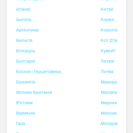
Алжир
Китай
Ангола
Корея
Аргентина
Королівство Са
Бельгія
Кот Д’івуар
Білорусь
Кувейт
Болгарія
Латвія
Боснія і Герцеговина
Литва
Бразилія
Македонія
Велика Британія
Малайзія
В’єтнам
Марокко
Вірменія
Мексика
Гана
Молдова