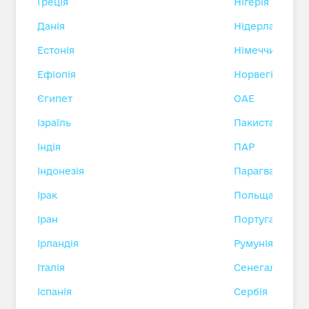
Греція
Нігерія
Данія
Нідерланди
Естонія
Німеччина
Ефіопія
Норвегія
Єгипет
ОАЕ
Ізраїль
Пакистан
Індія
ПАР
Індонезія
Парагвай
Ірак
Польща
Іран
Португалія
Ірландія
Румунія
Італія
Сенегал
Іспанія
Сербія